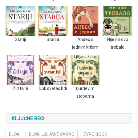
Stariji
Starija
Anđeo s
Nije mi ovo
jednim krilom
trebalo
Zid tajni
Dok svetac bdi
Đurđevim
stopama
KLJUČNE REČI:
BLOG
BLOG LJILJANE ŠARAC
EVRO BOOK