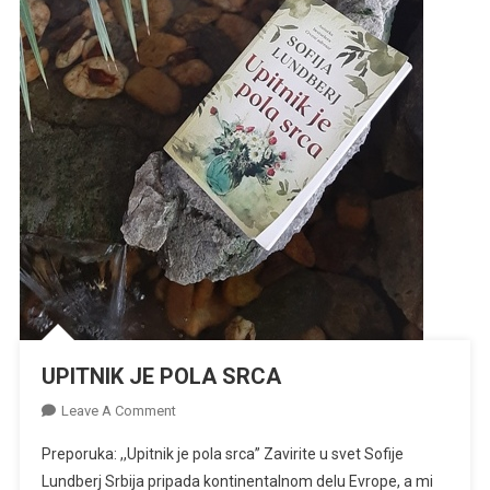
UPITNIK JE POLA SRCA
On
Leave A Comment
UPITNIK
Preporuka: ,,Upitnik je pola srca” Zavirite u svet Sofije
JE
Lundberj Srbija pripada kontinentalnom delu Evrope, a mi
POLA