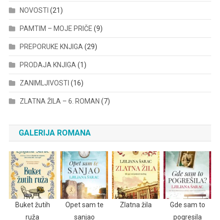
NOVOSTI
(21)
PAMTIM – MOJE PRIČE
(9)
PREPORUKE KNJIGA
(29)
PRODAJA KNJIGA
(1)
ZANIMLJIVOSTI
(16)
ZLATNA ŽILA – 6. ROMAN
(7)
GALERIJA ROMANA
Buket žutih
Opet sam te
Zlatna žila
Gde sam to
ruža
sanjao
pogresila