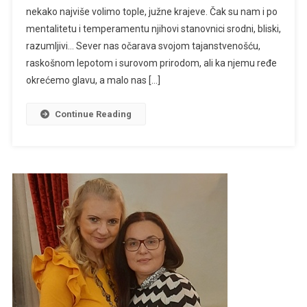
nekako najviše volimo tople, južne krajeve. Čak su nam i po
SRCA
mentalitetu i temperamentu njihovi stanovnici srodni, bliski,
razumljivi… Sever nas očarava svojom tajanstvenošću,
raskošnom lepotom i surovom prirodom, ali ka njemu ređe
okrećemo glavu, a malo nas […]
Continue Reading