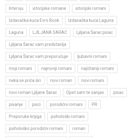
Intervju
istorijske romane
istorijski romani
Izdavačka kuća Evro Book
Izdavačka kuća Laguna
Laguna
LJILJANA SARAC
Ljiljana Šarac pisac
Ljiljana Šarac vam predstavlja
Ljiljana Šarac vam preporučuje
ljubavni romani
moji romani
najnoviji romani
najčitaniji romani
neka se priča širi
novi roman
novi romani
novi roman Ljiljane Šarac
Opet sam te sanjao
pisac
pisanje
pisci
porodični romani
PR
Preporuke knjiga
psihološki romani
psihološko porodični romani
roman