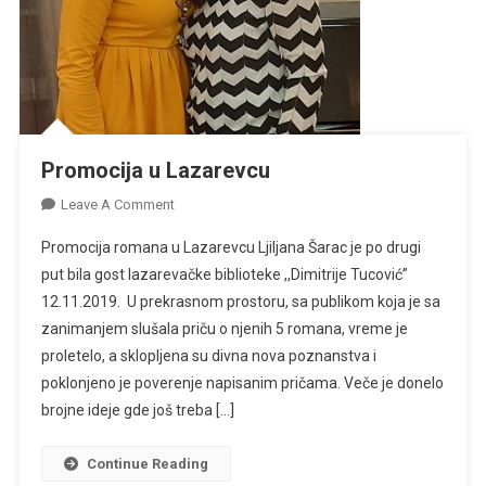
Promocija u Lazarevcu
On
Leave A Comment
Promocija
Promocija romana u Lazarevcu Ljiljana Šarac je po drugi
U
put bila gost lazarevačke biblioteke ,,Dimitrije Tucović”
Lazarevcu
12.11.2019. U prekrasnom prostoru, sa publikom koja je sa
zanimanjem slušala priču o njenih 5 romana, vreme je
proletelo, a sklopljena su divna nova poznanstva i
poklonjeno je poverenje napisanim pričama. Veče je donelo
brojne ideje gde još treba […]
Continue Reading