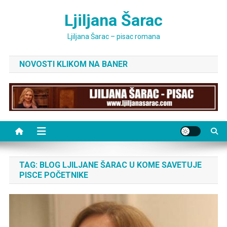
Skip
Ljiljana Šarac
to
content
Ljiljana Šarac – pisac romana
NOVOSTI KLIKOM NA BANER
TAG:
BLOG LJILJANE ŠARAC U KOME SAVETUJE
PISCE POČETNIKE