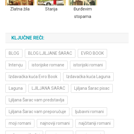
Zlatna žila
Starija
Đurđevim
stopama
KLJUČNE REČI:
BLOG
BLOG LJILJANE ŠARAC
EVRO BOOK
Intervju
istorijske romane
istorijski romani
Izdavačka kuća Evro Book
Izdavačka kuća Laguna
Laguna
LJILJANA SARAC
Ljiljana Šarac pisac
Ljiljana Šarac vam predstavlja
Ljiljana Šarac vam preporučuje
ljubavni romani
moji romani
najnoviji romani
najčitaniji romani