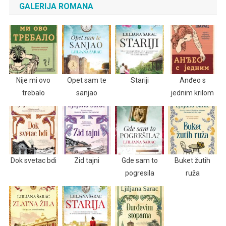
GALERIJA ROMANA
Nije mi ovo
Opet sam te
Stariji
Anđeo s
trebalo
sanjao
jednim krilom
Dok svetac bdi
Zid tajni
Gde sam to
Buket žutih
pogresila
ruža