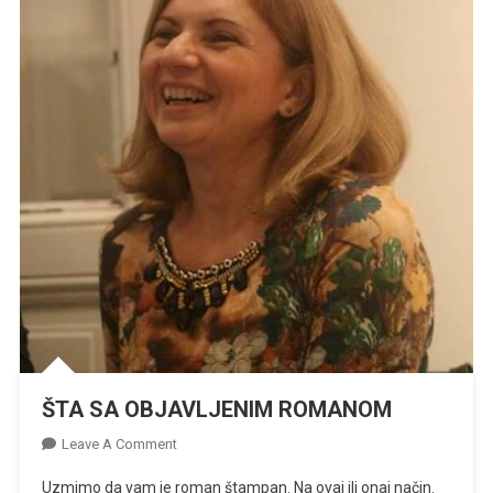
ŠTA SA OBJAVLJENIM ROMANOM
On
Leave A Comment
ŠTA
Uzmimo da vam je roman štampan. Na ovaj ili onaj način.