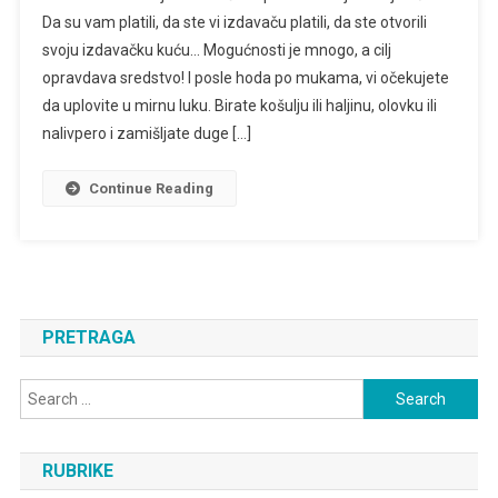
SA
Da su vam platili, da ste vi izdavaču platili, da ste otvorili
OBJAVLJENIM
svoju izdavačku kuću… Mogućnosti je mnogo, a cilj
ROMANOM
opravdava sredstvo! I posle hoda po mukama, vi očekujete
da uplovite u mirnu luku. Birate košulju ili haljinu, olovku ili
nalivpero i zamišljate duge […]
Continue Reading
PRETRAGA
Search
for:
RUBRIKE