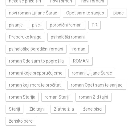
neka se priča širi
novi roman
novi romani
novi roman Ljiljane Šarac
Opet sam te sanjao
pisac
pisanje
pisci
porodični romani
PR
Preporuke knjiga
psihološki romani
psihološko porodični romani
roman
roman Gde sam to pogrešila
ROMANI
romani koje preporučujemo
romani Ljiljane Šarac
roman koji morate pročitati
roman Opet sam te sanjao
roman Starija
roman Stariji
roman Zid tajni
Stariji
Zid tajni
Zlatna žila
žene pisci
žensko pero