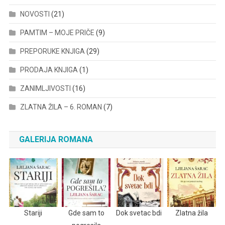
NOVOSTI
(21)
PAMTIM – MOJE PRIČE
(9)
PREPORUKE KNJIGA
(29)
PRODAJA KNJIGA
(1)
ZANIMLJIVOSTI
(16)
ZLATNA ŽILA – 6. ROMAN
(7)
GALERIJA ROMANA
Stariji
Gde sam to
Dok svetac bdi
Zlatna žila