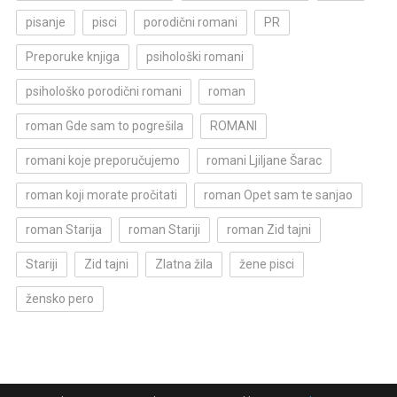
pisanje
pisci
porodični romani
PR
Preporuke knjiga
psihološki romani
psihološko porodični romani
roman
roman Gde sam to pogrešila
ROMANI
romani koje preporučujemo
romani Ljiljane Šarac
roman koji morate pročitati
roman Opet sam te sanjao
roman Starija
roman Stariji
roman Zid tajni
Stariji
Zid tajni
Zlatna žila
žene pisci
žensko pero