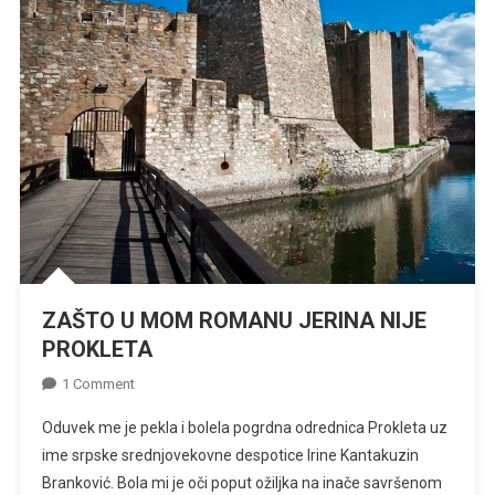
ZAŠTO U MOM ROMANU JERINA NIJE
PROKLETA
On
1 Comment
ZAŠTO
Oduvek me je pekla i bolela pogrdna odrednica Prokleta uz
U
ime srpske srednjovekovne despotice Irine Kantakuzin
MOM
Branković. Bola mi je oči poput ožiljka na inače savršenom
ROMANU