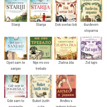
Stariji
Starija
Dok svetac bdi
Đurđevim
stopama
Opet sam te
Nije mi ovo
Zlatna žila
Zid tajni
sanjao
trebalo
Gde sam to
Buket žutih
Anđeo s
pogresila
ruža
jednim krilom