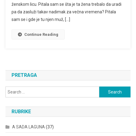
ženskom licu. Pitala sam se šta je ta žena trebalo da uradi
JERINA
NIJE
pa da zasluži takav nadimak za večna vremena? Pitala
PROKLETA
sam se i gde je tu njen muž, […]
Continue Reading
PRETRAGA
Search
for:
RUBRIKE
A SADA LAGUNA
(37)