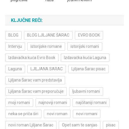
KLJUČNE REČI:
BLOG
BLOG LJILJANE ŠARAC
EVRO BOOK
Intervju
istorijske romane
istorijski romani
Izdavačka kuća Evro Book
Izdavačka kuća Laguna
Laguna
LJILJANA SARAC
Ljiljana Šarac pisac
Ljiljana Šarac vam predstavlja
Ljiljana Šarac vam preporučuje
ljubavni romani
moji romani
najnoviji romani
najčitaniji romani
neka se priča širi
novi roman
novi romani
novi roman Ljiljane Šarac
Opet sam te sanjao
pisac