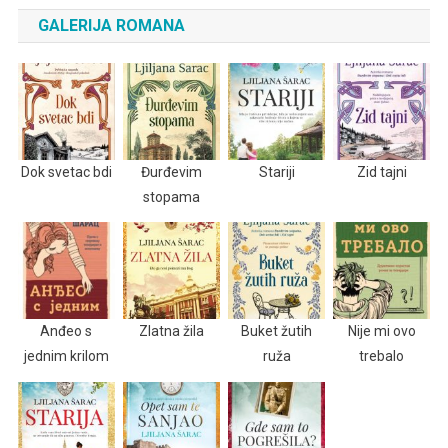
GALERIJA ROMANA
Dok svetac bdi
Đurđevim
Stariji
Zid tajni
stopama
Anđeo s
Zlatna žila
Buket žutih
Nije mi ovo
jednim krilom
ruža
trebalo