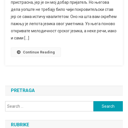
пристрасна, јер је он мој добар пријатељ. Но његова
СТОЈАНОВИЋ
дела уопште не требају било чији покровитељски став
јер се сама истичу квалитетом. Оно на шта вам скрећем
пажњу је лепота језика овог уметника. Уз њега поново
откривате мелодичност срског језика, а неке речи, иако
и сами […]
Continue Reading
PRETRAGA
Search
for:
RUBRIKE