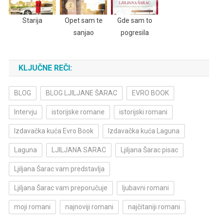
Starija
Opet sam te
Gde sam to
sanjao
pogresila
KLJUČNE REČI:
BLOG
BLOG LJILJANE ŠARAC
EVRO BOOK
Intervju
istorijske romane
istorijski romani
Izdavačka kuća Evro Book
Izdavačka kuća Laguna
Laguna
LJILJANA SARAC
Ljiljana Šarac pisac
Ljiljana Šarac vam predstavlja
Ljiljana Šarac vam preporučuje
ljubavni romani
moji romani
najnoviji romani
najčitaniji romani