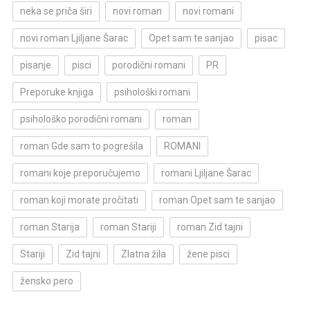
neka se priča širi
novi roman
novi romani
novi roman Ljiljane Šarac
Opet sam te sanjao
pisac
pisanje
pisci
porodični romani
PR
Preporuke knjiga
psihološki romani
psihološko porodični romani
roman
roman Gde sam to pogrešila
ROMANI
romani koje preporučujemo
romani Ljiljane Šarac
roman koji morate pročitati
roman Opet sam te sanjao
roman Starija
roman Stariji
roman Zid tajni
Stariji
Zid tajni
Zlatna žila
žene pisci
žensko pero