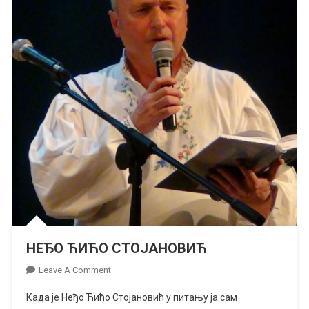
НЕЂО ЋИЋО СТОЈАНОВИЋ
On
Leave A Comment
НЕЂО
Када је Неђо Ћићо Стојановић у питању ја сам
ЋИЋО