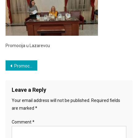
Promocija u Lazarevcu
Post
Promocija u Lazarevcu
navigation
Leave a Reply
Your email address will not be published.
Required fields
are marked
*
Comment
*