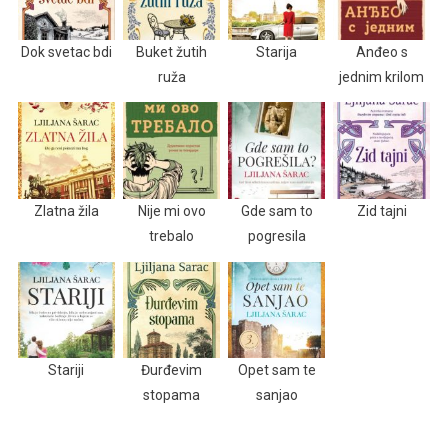
Dok svetac bdi
Buket žutih
Starija
Anđeo s
ruža
jednim krilom
Zlatna žila
Nije mi ovo
Gde sam to
Zid tajni
trebalo
pogresila
Stariji
Đurđevim
Opet sam te
stopama
sanjao