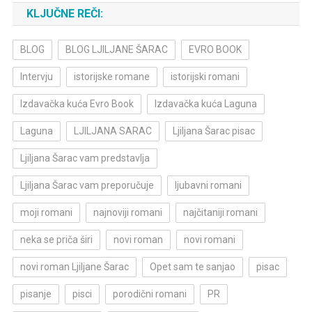
KLJUČNE REČI:
BLOG
BLOG LJILJANE ŠARAC
EVRO BOOK
Intervju
istorijske romane
istorijski romani
Izdavačka kuća Evro Book
Izdavačka kuća Laguna
Laguna
LJILJANA SARAC
Ljiljana Šarac pisac
Ljiljana Šarac vam predstavlja
Ljiljana Šarac vam preporučuje
ljubavni romani
moji romani
najnoviji romani
najčitaniji romani
neka se priča širi
novi roman
novi romani
novi roman Ljiljane Šarac
Opet sam te sanjao
pisac
pisanje
pisci
porodični romani
PR