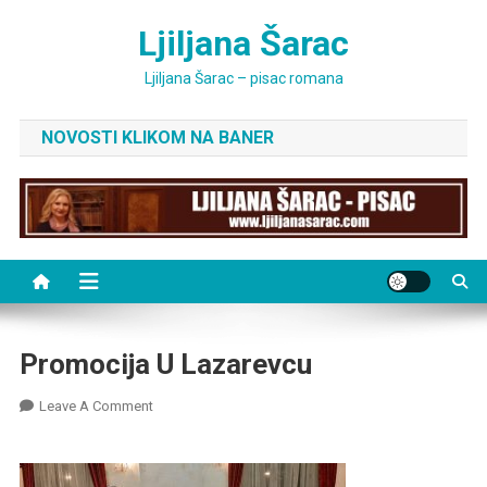
Skip
Ljiljana Šarac
to
content
Ljiljana Šarac – pisac romana
NOVOSTI KLIKOM NA BANER
Promocija U Lazarevcu
On
Leave A Comment
Promocija
U
Lazarevcu