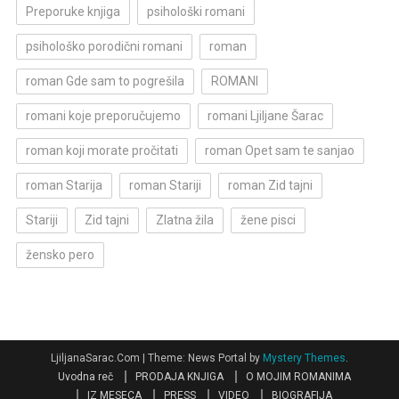
Preporuke knjiga
psihološki romani
psihološko porodični romani
roman
roman Gde sam to pogrešila
ROMANI
romani koje preporučujemo
romani Ljiljane Šarac
roman koji morate pročitati
roman Opet sam te sanjao
roman Starija
roman Stariji
roman Zid tajni
Stariji
Zid tajni
Zlatna žila
žene pisci
žensko pero
LjiljanaSarac.Com
|
Theme: News Portal by
Mystery Themes
.
Uvodna reč
PRODAJA KNJIGA
O MOJIM ROMANIMA
IZ MESECA
PRESS
VIDEO
BIOGRAFIJA