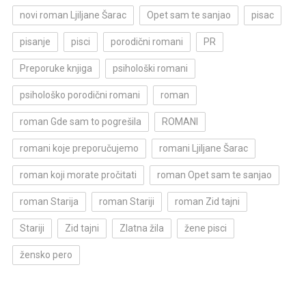
novi roman Ljiljane Šarac
Opet sam te sanjao
pisac
pisanje
pisci
porodični romani
PR
Preporuke knjiga
psihološki romani
psihološko porodični romani
roman
roman Gde sam to pogrešila
ROMANI
romani koje preporučujemo
romani Ljiljane Šarac
roman koji morate pročitati
roman Opet sam te sanjao
roman Starija
roman Stariji
roman Zid tajni
Stariji
Zid tajni
Zlatna žila
žene pisci
žensko pero