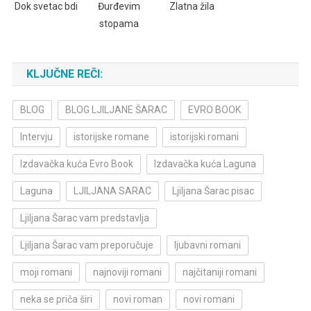
Dok svetac bdi
Đurđevim
Zlatna žila
stopama
KLJUČNE REČI:
BLOG
BLOG LJILJANE ŠARAC
EVRO BOOK
Intervju
istorijske romane
istorijski romani
Izdavačka kuća Evro Book
Izdavačka kuća Laguna
Laguna
LJILJANA SARAC
Ljiljana Šarac pisac
Ljiljana Šarac vam predstavlja
Ljiljana Šarac vam preporučuje
ljubavni romani
moji romani
najnoviji romani
najčitaniji romani
neka se priča širi
novi roman
novi romani