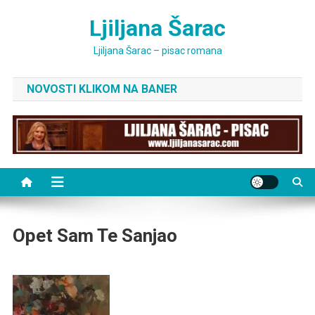
Skip
Ljiljana Šarac
to
content
Ljiljana Šarac – pisac romana
NOVOSTI KLIKOM NA BANER
Opet Sam Te Sanjao