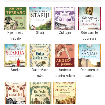
Nije mi ovo
Stariji
Zid tajni
Gde sam to
trebalo
pogresila
Starija
Buket žutih
Anđeo s
Opet sam te
ruža
jednim krilom
sanjao