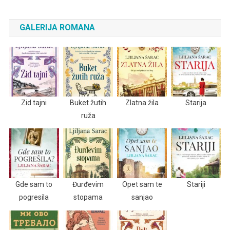
GALERIJA ROMANA
Zid tajni
Buket žutih
Zlatna žila
Starija
ruža
Gde sam to
Đurđevim
Opet sam te
Stariji
pogresila
stopama
sanjao