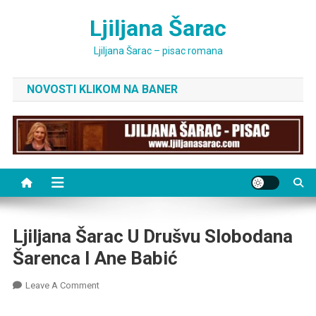
Skip
Ljiljana Šarac
to
content
Ljiljana Šarac – pisac romana
NOVOSTI KLIKOM NA BANER
Ljiljana Šarac U Drušvu Slobodana
Šarenca I Ane Babić
On
Leave A Comment
Ljiljana