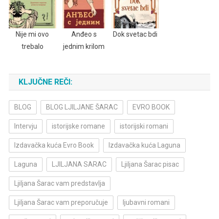
Nije mi ovo
Anđeo s
Dok svetac bdi
trebalo
jednim krilom
KLJUČNE REČI:
BLOG
BLOG LJILJANE ŠARAC
EVRO BOOK
Intervju
istorijske romane
istorijski romani
Izdavačka kuća Evro Book
Izdavačka kuća Laguna
Laguna
LJILJANA SARAC
Ljiljana Šarac pisac
Ljiljana Šarac vam predstavlja
Ljiljana Šarac vam preporučuje
ljubavni romani