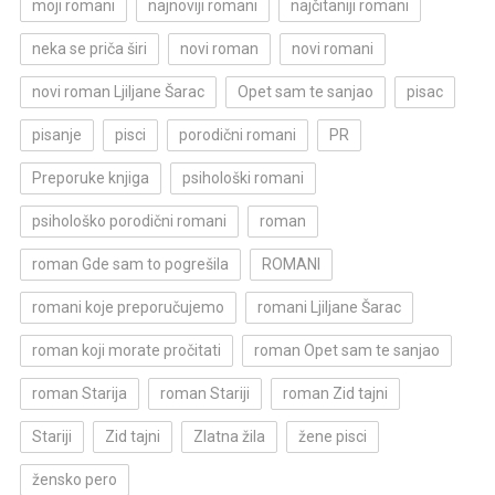
moji romani
najnoviji romani
najčitaniji romani
neka se priča širi
novi roman
novi romani
novi roman Ljiljane Šarac
Opet sam te sanjao
pisac
pisanje
pisci
porodični romani
PR
Preporuke knjiga
psihološki romani
psihološko porodični romani
roman
roman Gde sam to pogrešila
ROMANI
romani koje preporučujemo
romani Ljiljane Šarac
roman koji morate pročitati
roman Opet sam te sanjao
roman Starija
roman Stariji
roman Zid tajni
Stariji
Zid tajni
Zlatna žila
žene pisci
žensko pero