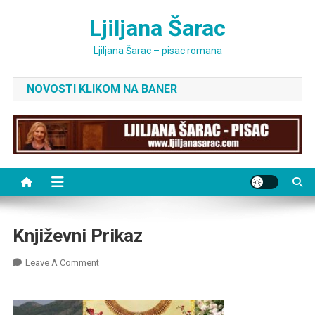
Skip
Ljiljana Šarac
to
content
Ljiljana Šarac – pisac romana
NOVOSTI KLIKOM NA BANER
Književni Prikaz
On
Leave A Comment
Književni
Prikaz