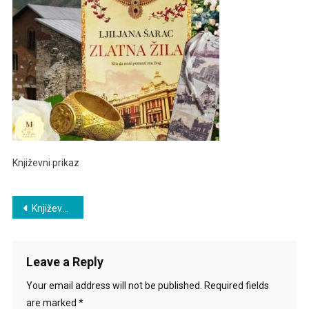
Književni prikaz
Post
Književni prikaz
navigation
Leave a Reply
Your email address will not be published.
Required fields
are marked
*