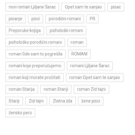
novi roman Ljiljane Šarac
Opet sam te sanjao
pisac
pisanje
pisci
porodični romani
PR
Preporuke knjiga
psihološki romani
psihološko porodični romani
roman
roman Gde sam to pogrešila
ROMANI
romani koje preporučujemo
romani Ljiljane Šarac
roman koji morate pročitati
roman Opet sam te sanjao
roman Starija
roman Stariji
roman Zid tajni
Stariji
Zid tajni
Zlatna žila
žene pisci
žensko pero