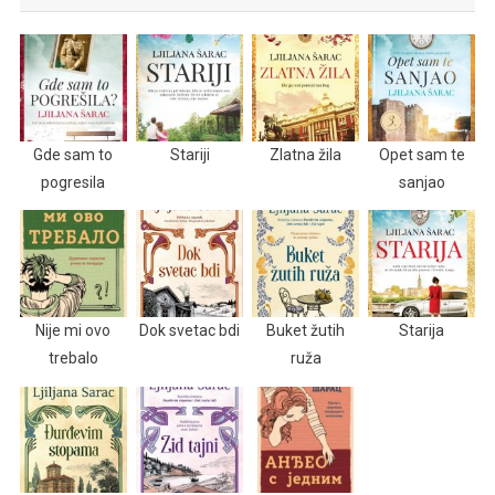
Gde sam to
Stariji
Zlatna žila
Opet sam te
pogresila
sanjao
Nije mi ovo
Dok svetac bdi
Buket žutih
Starija
trebalo
ruža