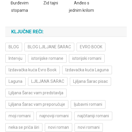
Đurđevim
Zid tajni
Anđeo s
stopama
jednim krilom
KLJUČNE REČI:
BLOG
BLOG LJILJANE ŠARAC
EVRO BOOK
Intervju
istorijske romane
istorijski romani
Izdavačka kuća Evro Book
Izdavačka kuća Laguna
Laguna
LJILJANA SARAC
Ljiljana Šarac pisac
Ljiljana Šarac vam predstavlja
Ljiljana Šarac vam preporučuje
ljubavni romani
moji romani
najnoviji romani
najčitaniji romani
neka se priča širi
novi roman
novi romani