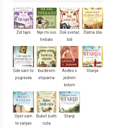
Zid tajni
Nije mi ovo
Dok svetac
Zlatna žila
trebalo
bdi
Gde sam to
Đurđevim
Anđeo s
Starija
pogresila
stopama
jednim
krilom
Opet sam
Buket žutih
Stariji
te sanjao
ruža