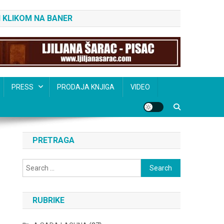
 KLIKOM NA BANER
PRESS
PRODAJA KNJIGA
VIDEO
PRETRAGA
Search
for:
RUBRIKE