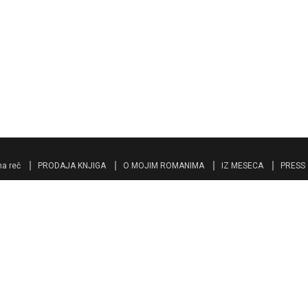
a reč
PRODAJA KNJIGA
O MOJIM ROMANIMA
IZ MESECA
PRESS