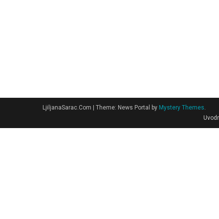
LjiljanaSarac.Com
|
Theme: News Portal by
Mystery Themes
.
Uvodn