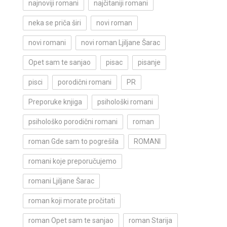
najnoviji romani
najčitaniji romani
neka se priča širi
novi roman
novi romani
novi roman Ljiljane Šarac
Opet sam te sanjao
pisac
pisanje
pisci
porodični romani
PR
Preporuke knjiga
psihološki romani
psihološko porodični romani
roman
roman Gde sam to pogrešila
ROMANI
romani koje preporučujemo
romani Ljiljane Šarac
roman koji morate pročitati
roman Opet sam te sanjao
roman Starija