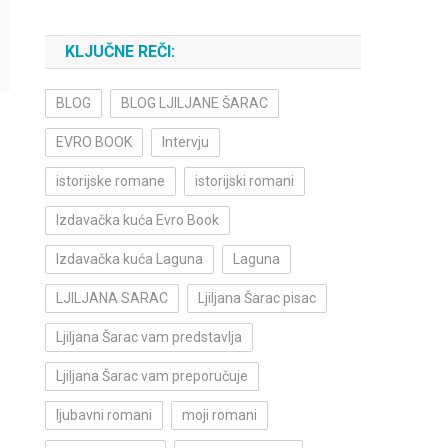
KLJUČNE REČI:
BLOG
BLOG LJILJANE ŠARAC
EVRO BOOK
Intervju
istorijske romane
istorijski romani
Izdavačka kuća Evro Book
Izdavačka kuća Laguna
Laguna
LJILJANA SARAC
Ljiljana Šarac pisac
Ljiljana Šarac vam predstavlja
Ljiljana Šarac vam preporučuje
ljubavni romani
moji romani