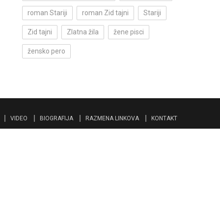
roman Stariji
roman Zid tajni
Stariji
Zid tajni
Zlatna žila
žene pisci
žensko pero
VIDEO
BIOGRAFIJA
RAZMENA LINKOVA
KONTAKT