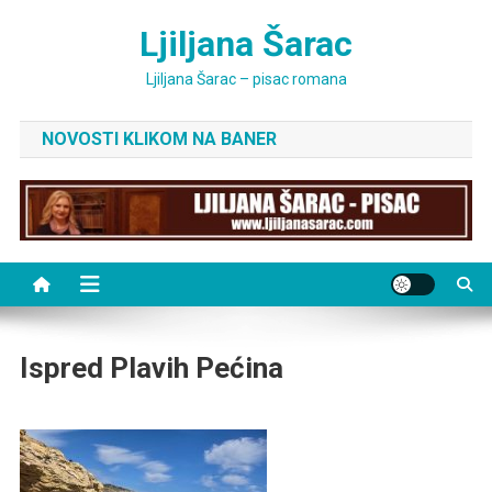
Skip
Ljiljana Šarac
to
content
Ljiljana Šarac – pisac romana
NOVOSTI KLIKOM NA BANER
Ispred Plavih Pećina