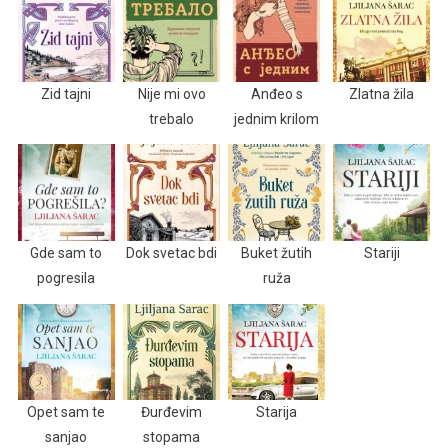
Zid tajni
Nije mi ovo
Anđeo s
Zlatna žila
trebalo
jednim krilom
Gde sam to
Dok svetac bdi
Buket žutih
Stariji
pogresila
ruža
Opet sam te
Đurđevim
Starija
sanjao
stopama