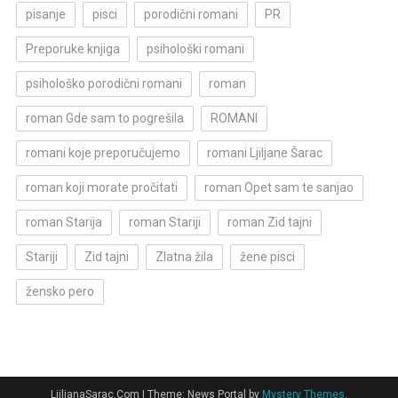
pisanje
pisci
porodični romani
PR
Preporuke knjiga
psihološki romani
psihološko porodični romani
roman
roman Gde sam to pogrešila
ROMANI
romani koje preporučujemo
romani Ljiljane Šarac
roman koji morate pročitati
roman Opet sam te sanjao
roman Starija
roman Stariji
roman Zid tajni
Stariji
Zid tajni
Zlatna žila
žene pisci
žensko pero
LjiljanaSarac.Com
|
Theme: News Portal by
Mystery Themes
.