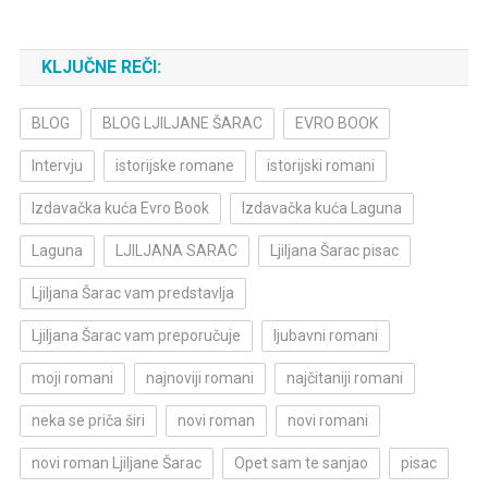
KLJUČNE REČI:
BLOG
BLOG LJILJANE ŠARAC
EVRO BOOK
Intervju
istorijske romane
istorijski romani
Izdavačka kuća Evro Book
Izdavačka kuća Laguna
Laguna
LJILJANA SARAC
Ljiljana Šarac pisac
Ljiljana Šarac vam predstavlja
Ljiljana Šarac vam preporučuje
ljubavni romani
moji romani
najnoviji romani
najčitaniji romani
neka se priča širi
novi roman
novi romani
novi roman Ljiljane Šarac
Opet sam te sanjao
pisac