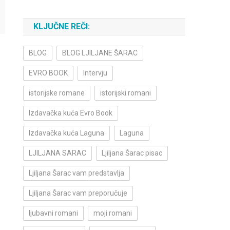
KLJUČNE REČI:
BLOG
BLOG LJILJANE ŠARAC
EVRO BOOK
Intervju
istorijske romane
istorijski romani
Izdavačka kuća Evro Book
Izdavačka kuća Laguna
Laguna
LJILJANA SARAC
Ljiljana Šarac pisac
Ljiljana Šarac vam predstavlja
Ljiljana Šarac vam preporučuje
ljubavni romani
moji romani