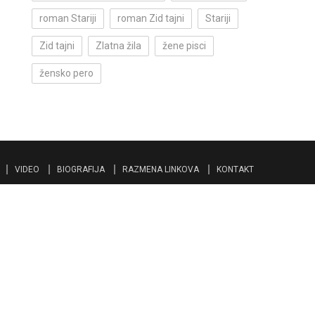
roman Stariji
roman Zid tajni
Stariji
Zid tajni
Zlatna žila
žene pisci
žensko pero
VIDEO
BIOGRAFIJA
RAZMENA LINKOVA
KONTAKT