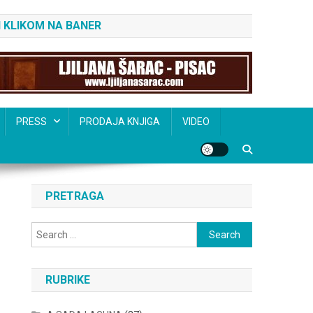
 KLIKOM NA BANER
PRESS
PRODAJA KNJIGA
VIDEO
PRETRAGA
Search
for:
RUBRIKE