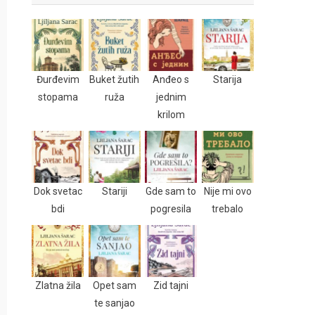
Đurđevim
Buket žutih
Anđeo s
Starija
stopama
ruža
jednim
krilom
Dok svetac
Stariji
Gde sam to
Nije mi ovo
bdi
pogresila
trebalo
Zlatna žila
Opet sam
Zid tajni
te sanjao