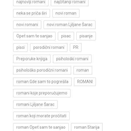
najnoviji romani
najčitaniji romani
neka se priča širi
novi roman
novi romani
novi roman Ljiljane Šarac
Opet sam te sanjao
pisac
pisanje
pisci
porodični romani
PR
Preporuke knjiga
psihološki romani
psihološko porodični romani
roman
roman Gde sam to pogrešila
ROMANI
romani koje preporučujemo
romani Ljiljane Šarac
roman koji morate pročitati
roman Opet sam te sanjao
roman Starija