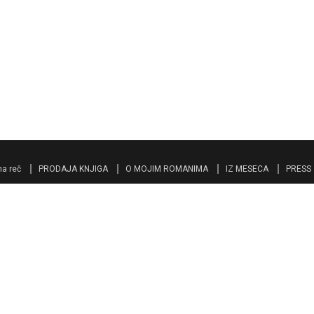
a reč
PRODAJA KNJIGA
O MOJIM ROMANIMA
IZ MESECA
PRESS