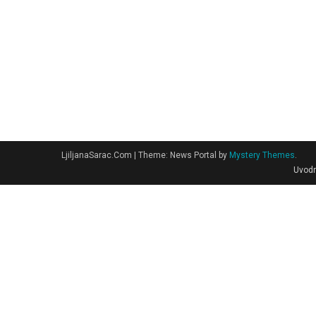
LjiljanaSarac.Com
|
Theme: News Portal by
Mystery Themes
.
Uvodn