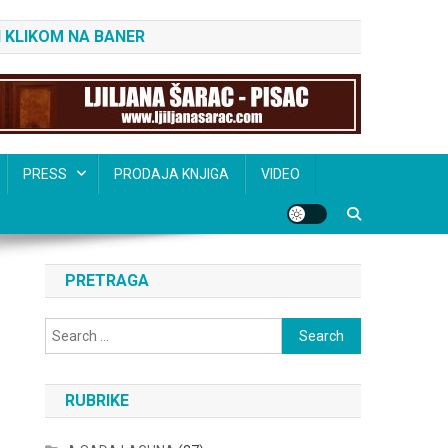
 KLIKOM NA BANER
PRESS
PRODAJA KNJIGA
VIDEO
PRETRAGA
Search
for:
RUBRIKE