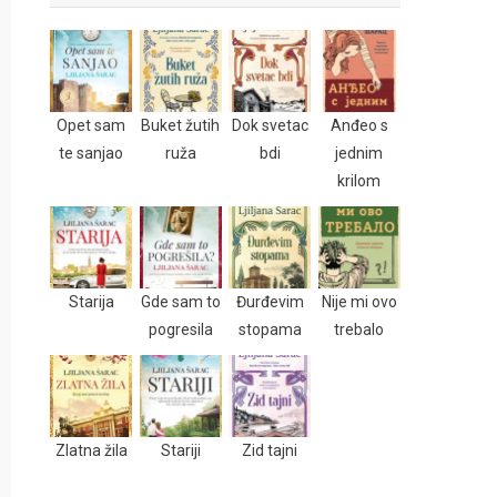
Opet sam
Buket žutih
Dok svetac
Anđeo s
te sanjao
ruža
bdi
jednim
krilom
Starija
Gde sam to
Đurđevim
Nije mi ovo
pogresila
stopama
trebalo
Zlatna žila
Stariji
Zid tajni