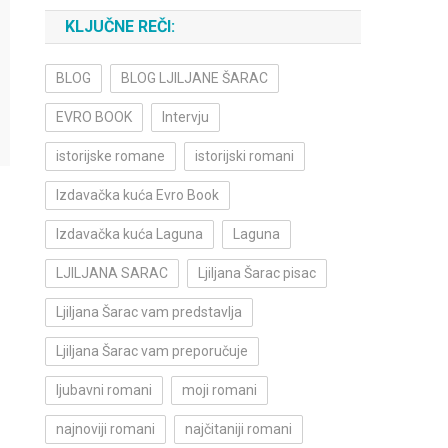
KLJUČNE REČI:
BLOG
BLOG LJILJANE ŠARAC
EVRO BOOK
Intervju
istorijske romane
istorijski romani
Izdavačka kuća Evro Book
Izdavačka kuća Laguna
Laguna
LJILJANA SARAC
Ljiljana Šarac pisac
Ljiljana Šarac vam predstavlja
Ljiljana Šarac vam preporučuje
ljubavni romani
moji romani
najnoviji romani
najčitaniji romani