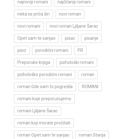
najnoviji romani
najčitaniji romani
neka se priča širi
novi roman
novi romani
novi roman Ljiljane Šarac
Opet sam te sanjao
pisac
pisanje
pisci
porodični romani
PR
Preporuke knjiga
psihološki romani
psihološko porodični romani
roman
roman Gde sam to pogrešila
ROMANI
romani koje preporučujemo
romani Ljiljane Šarac
roman koji morate pročitati
roman Opet sam te sanjao
roman Starija