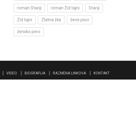
roman Stariji
roman Zid tajni
Stariji
Zid tajni
Zlatna žila
žene pisci
žensko pero
VIDEO
BIOGRAFIJA
RAZMENA LINKOVA
KONTAKT