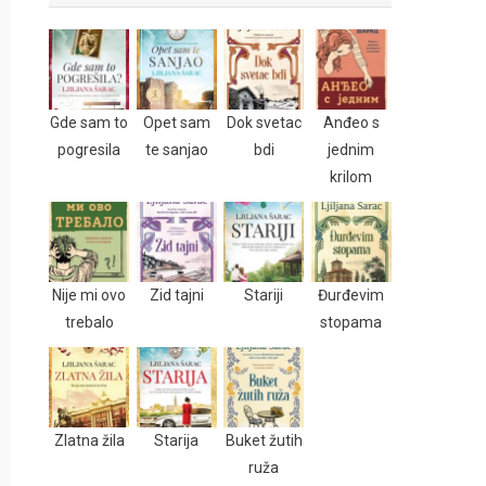
Gde sam to
Opet sam
Dok svetac
Anđeo s
pogresila
te sanjao
bdi
jednim
krilom
Nije mi ovo
Zid tajni
Stariji
Đurđevim
trebalo
stopama
Zlatna žila
Starija
Buket žutih
ruža