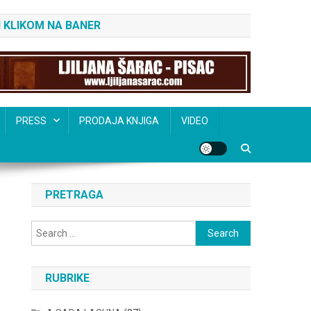
 KLIKOM NA BANER
PRESS
PRODAJA KNJIGA
VIDEO
PRETRAGA
Search
for:
RUBRIKE