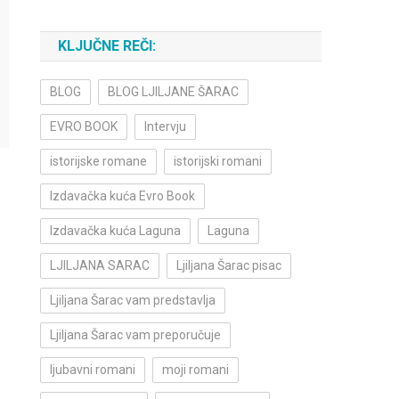
KLJUČNE REČI:
BLOG
BLOG LJILJANE ŠARAC
EVRO BOOK
Intervju
istorijske romane
istorijski romani
Izdavačka kuća Evro Book
Izdavačka kuća Laguna
Laguna
LJILJANA SARAC
Ljiljana Šarac pisac
Ljiljana Šarac vam predstavlja
Ljiljana Šarac vam preporučuje
ljubavni romani
moji romani