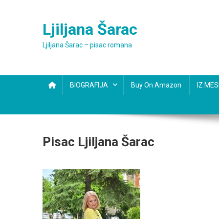
Skip
to
Ljiljana Šarac
content
Ljiljana Šarac – pisac romana
BIOGRAFIJA
Buy On Amazon
IZ ME
Pisac Ljiljana Šarac