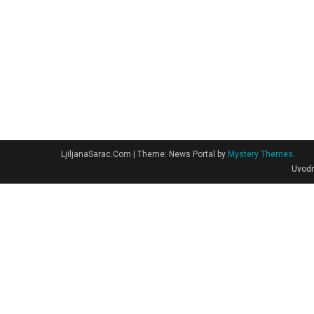
LjiljanaSarac.Com
|
Theme: News Portal by
Mystery Themes
.
Uvodn