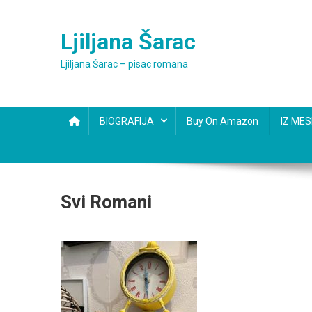
Skip
to
Ljiljana Šarac
content
Ljiljana Šarac – pisac romana
BIOGRAFIJA
Buy On Amazon
IZ ME
Svi Romani