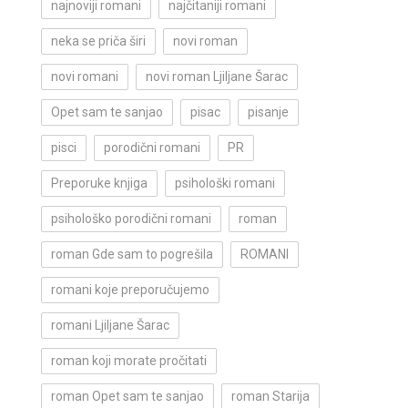
najnoviji romani
najčitaniji romani
neka se priča širi
novi roman
novi romani
novi roman Ljiljane Šarac
Opet sam te sanjao
pisac
pisanje
pisci
porodični romani
PR
Preporuke knjiga
psihološki romani
psihološko porodični romani
roman
roman Gde sam to pogrešila
ROMANI
romani koje preporučujemo
romani Ljiljane Šarac
roman koji morate pročitati
roman Opet sam te sanjao
roman Starija