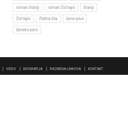
roman Stariji
roman Zid tajni
Stariji
Zid tajni
Zlatna žila
žene pisci
žensko pero
VIDEO
BIOGRAFIJA
RAZMENA LINKOVA
KONTAKT