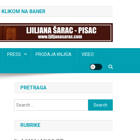
 KLIKOM NA BANER
PRESS
PRODAJA KNJIGA
VIDEO
PRETRAGA
Search
for:
RUBRIKE