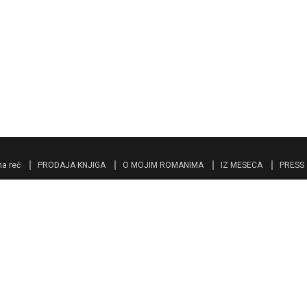
a reč
PRODAJA KNJIGA
O MOJIM ROMANIMA
IZ MESECA
PRESS