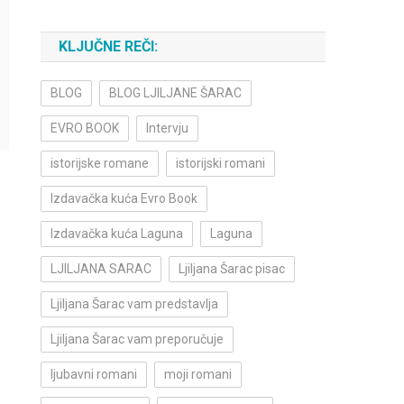
KLJUČNE REČI:
BLOG
BLOG LJILJANE ŠARAC
EVRO BOOK
Intervju
istorijske romane
istorijski romani
Izdavačka kuća Evro Book
Izdavačka kuća Laguna
Laguna
LJILJANA SARAC
Ljiljana Šarac pisac
Ljiljana Šarac vam predstavlja
Ljiljana Šarac vam preporučuje
ljubavni romani
moji romani