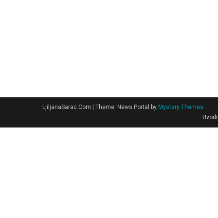
LjiljanaSarac.Com
|
Theme: News Portal by
Mystery Themes
.
Uvodn