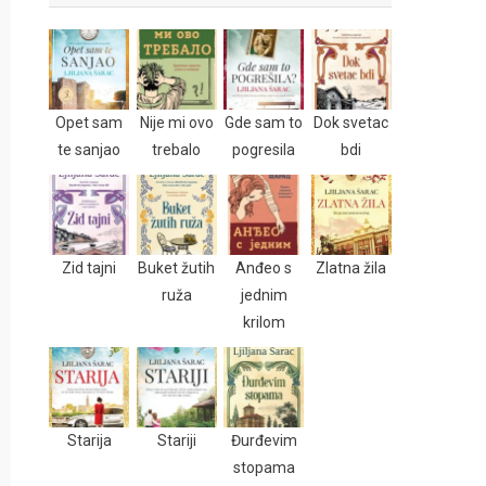
Opet sam
Nije mi ovo
Gde sam to
Dok svetac
te sanjao
trebalo
pogresila
bdi
Zid tajni
Buket žutih
Anđeo s
Zlatna žila
ruža
jednim
krilom
Starija
Stariji
Đurđevim
stopama