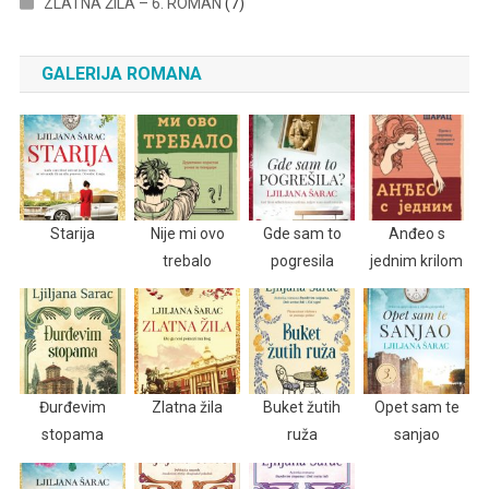
ZLATNA ŽILA – 6. ROMAN
(7)
GALERIJA ROMANA
Starija
Nije mi ovo
Gde sam to
Anđeo s
trebalo
pogresila
jednim krilom
Đurđevim
Zlatna žila
Buket žutih
Opet sam te
stopama
ruža
sanjao