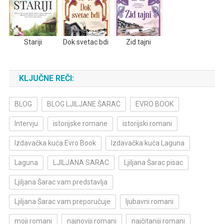
Stariji
Dok svetac bdi
Zid tajni
KLJUČNE REČI:
BLOG
BLOG LJILJANE ŠARAC
EVRO BOOK
Intervju
istorijske romane
istorijski romani
Izdavačka kuća Evro Book
Izdavačka kuća Laguna
Laguna
LJILJANA SARAC
Ljiljana Šarac pisac
Ljiljana Šarac vam predstavlja
Ljiljana Šarac vam preporučuje
ljubavni romani
moji romani
najnoviji romani
najčitaniji romani