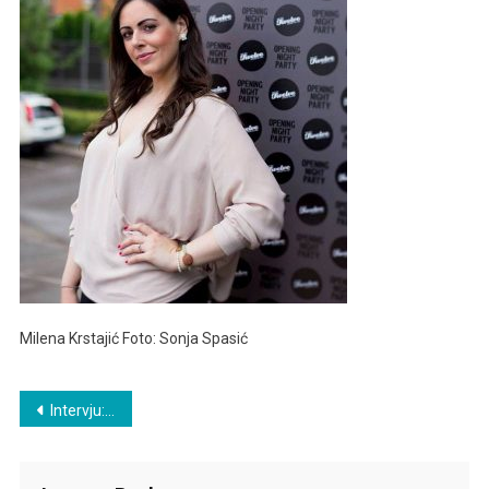
Sonja
Spasić
Milena Krstajić Foto: Sonja Spasić
Post
Intervju: Milena Krstajić
navigation