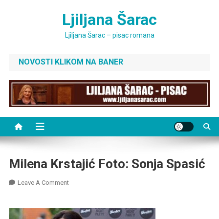
Skip
Ljiljana Šarac
to
content
Ljiljana Šarac – pisac romana
NOVOSTI KLIKOM NA BANER
Milena Krstajić Foto: Sonja Spasić
On
Leave A Comment
Milena
Krstajić
Foto: