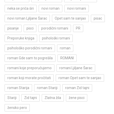
neka se priča širi
novi roman
novi romani
novi roman Ljiljane Šarac
Opet sam te sanjao
pisac
pisanje
pisci
porodični romani
PR
Preporuke knjiga
psihološki romani
psihološko porodični romani
roman
roman Gde sam to pogrešila
ROMANI
romani koje preporučujemo
romani Ljiljane Šarac
roman koji morate pročitati
roman Opet sam te sanjao
roman Starija
roman Stariji
roman Zid tajni
Stariji
Zid tajni
Zlatna žila
žene pisci
žensko pero