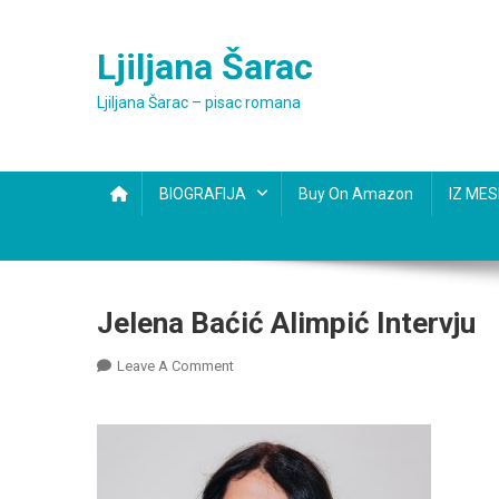
Skip
to
Ljiljana Šarac
content
Ljiljana Šarac – pisac romana
BIOGRAFIJA
Buy On Amazon
IZ ME
Jelena Baćić Alimpić Intervju
On
Leave A Comment
Jelena
Baćić
Alimpić
Intervju