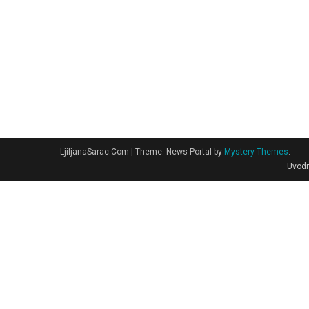
LjiljanaSarac.Com
|
Theme: News Portal by
Mystery Themes
.
Uvodn