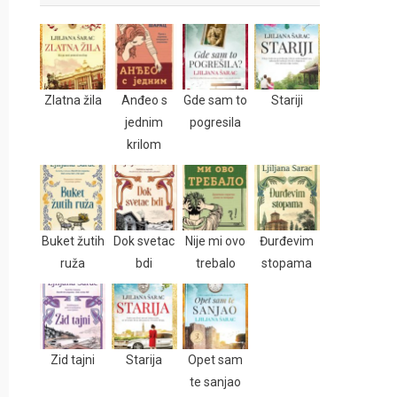
Zlatna žila
Anđeo s
Gde sam to
Stariji
jednim
pogresila
krilom
Buket žutih
Dok svetac
Nije mi ovo
Đurđevim
ruža
bdi
trebalo
stopama
Zid tajni
Starija
Opet sam
te sanjao