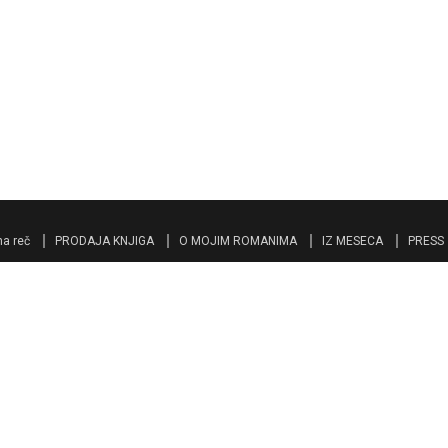
a reč
PRODAJA KNJIGA
O MOJIM ROMANIMA
IZ MESECA
PRESS