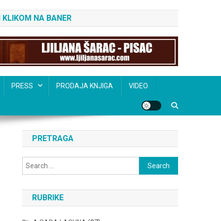
 KLIKOM NA BANER
PRESS
PRODAJA KNJIGA
VIDEO
PRETRAGA
Search
for:
RUBRIKE