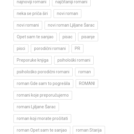
najnoviji romani
najčitaniji romani
neka se priča širi
novi roman
novi romani
novi roman Ljiljane Šarac
Opet sam te sanjao
pisac
pisanje
pisci
porodični romani
PR
Preporuke knjiga
psihološki romani
psihološko porodični romani
roman
roman Gde sam to pogrešila
ROMANI
romani koje preporučujemo
romani Ljiljane Šarac
roman koji morate pročitati
roman Opet sam te sanjao
roman Starija