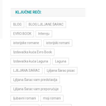
KLJUČNE REČI:
BLOG
BLOG LJILJANE ŠARAC
EVRO BOOK
Intervju
istorijske romane
istorijski romani
Izdavačka kuća Evro Book
Izdavačka kuća Laguna
Laguna
LJILJANA SARAC
Ljiljana Šarac pisac
Ljiljana Šarac vam predstavlja
Ljiljana Šarac vam preporučuje
ljubavni romani
moji romani