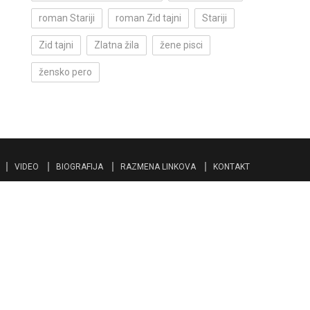
roman Stariji
roman Zid tajni
Stariji
Zid tajni
Zlatna žila
žene pisci
žensko pero
VIDEO
BIOGRAFIJA
RAZMENA LINKOVA
KONTAKT