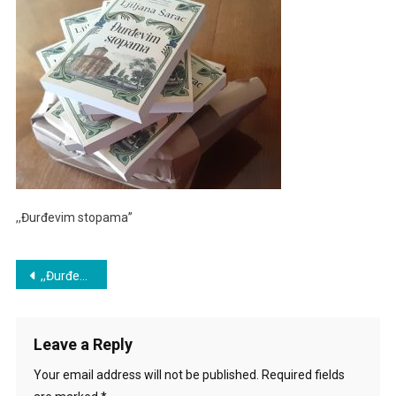
,,Đurđevim stopama”
Post
,,Đurđevim stopama” Laguna
navigation
Leave a Reply
Your email address will not be published.
Required fields