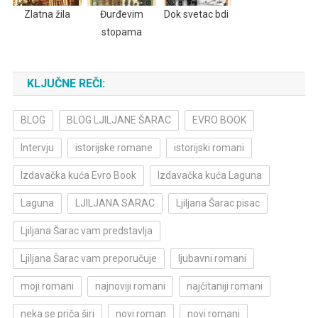
Zlatna žila
Đurđevim
Dok svetac bdi
stopama
KLJUČNE REČI:
BLOG
BLOG LJILJANE ŠARAC
EVRO BOOK
Intervju
istorijske romane
istorijski romani
Izdavačka kuća Evro Book
Izdavačka kuća Laguna
Laguna
LJILJANA SARAC
Ljiljana Šarac pisac
Ljiljana Šarac vam predstavlja
Ljiljana Šarac vam preporučuje
ljubavni romani
moji romani
najnoviji romani
najčitaniji romani
neka se priča širi
novi roman
novi romani