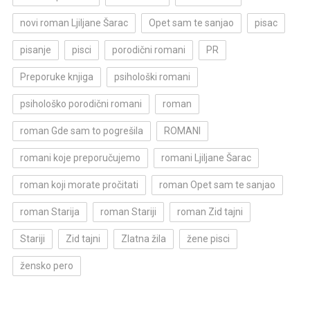
novi roman Ljiljane Šarac
Opet sam te sanjao
pisac
pisanje
pisci
porodični romani
PR
Preporuke knjiga
psihološki romani
psihološko porodični romani
roman
roman Gde sam to pogrešila
ROMANI
romani koje preporučujemo
romani Ljiljane Šarac
roman koji morate pročitati
roman Opet sam te sanjao
roman Starija
roman Stariji
roman Zid tajni
Stariji
Zid tajni
Zlatna žila
žene pisci
žensko pero