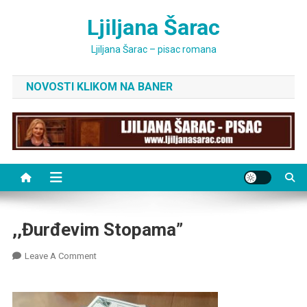
Skip
Ljiljana Šarac
to
content
Ljiljana Šarac – pisac romana
NOVOSTI KLIKOM NA BANER
,,Đurđevim Stopama”
On
Leave A Comment
,,Đurđevim
Stopama”