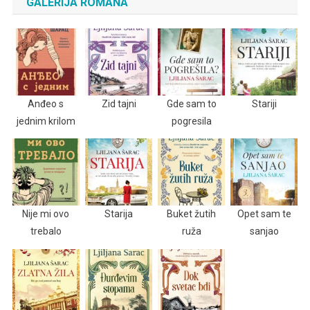
GALERIJA ROMANA
Anđeo s
Zid tajni
Gde sam to
Stariji
jednim krilom
pogresila
Nije mi ovo
Starija
Buket žutih
Opet sam te
trebalo
ruža
sanjao