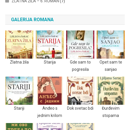
ZLATNA ŽILA – 6. ROMAN
(7)
GALERIJA ROMANA
Zlatna žila
Starija
Gde sam to
Opet sam te
pogresila
sanjao
Stariji
Anđeo s
Dok svetac bdi
Đurđevim
jednim krilom
stopama