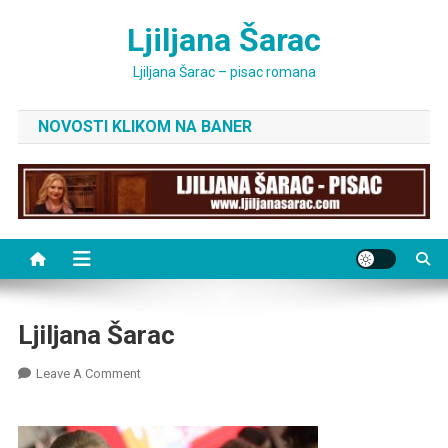
Skip
Ljiljana Šarac
to
content
Ljiljana Šarac – pisac romana
NOVOSTI KLIKOM NA BANER
Ljiljana Šarac
On
Leave A Comment
Ljiljana
Šarac