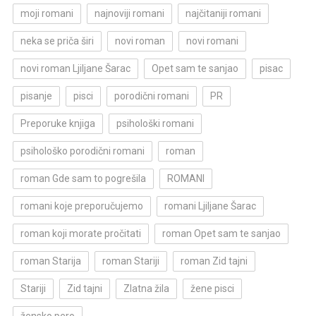
moji romani
najnoviji romani
najčitaniji romani
neka se priča širi
novi roman
novi romani
novi roman Ljiljane Šarac
Opet sam te sanjao
pisac
pisanje
pisci
porodični romani
PR
Preporuke knjiga
psihološki romani
psihološko porodični romani
roman
roman Gde sam to pogrešila
ROMANI
romani koje preporučujemo
romani Ljiljane Šarac
roman koji morate pročitati
roman Opet sam te sanjao
roman Starija
roman Stariji
roman Zid tajni
Stariji
Zid tajni
Zlatna žila
žene pisci
žensko pero