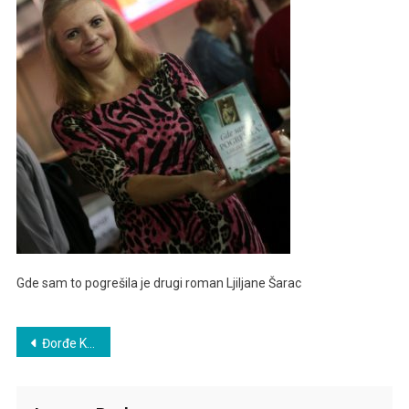
Gde sam to pogrešila je drugi roman Ljiljane Šarac
Post
Đorđe Karađorđević u Senkama i mom romanu
navigation