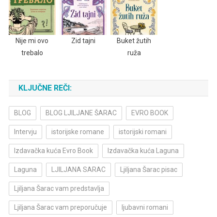
Nije mi ovo
Zid tajni
Buket žutih
trebalo
ruža
KLJUČNE REČI:
BLOG
BLOG LJILJANE ŠARAC
EVRO BOOK
Intervju
istorijske romane
istorijski romani
Izdavačka kuća Evro Book
Izdavačka kuća Laguna
Laguna
LJILJANA SARAC
Ljiljana Šarac pisac
Ljiljana Šarac vam predstavlja
Ljiljana Šarac vam preporučuje
ljubavni romani