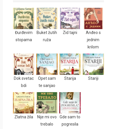
Đurđevim
Buket žutih
Zid tajni
Anđeo s
stopama
ruža
jednim
krilom
Dok svetac
Opet sam
Starija
Stariji
bdi
te sanjao
Zlatna žila
Nije mi ovo
Gde sam to
trebalo
pogresila