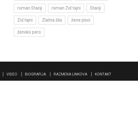
roman Stariji
roman Zid tajni
Stariji
Zid tajni
Zlatna žila
žene pisci
žensko pero
VIDEO
BIOGRAFIJA
RAZMENA LINKOVA
KONTAKT