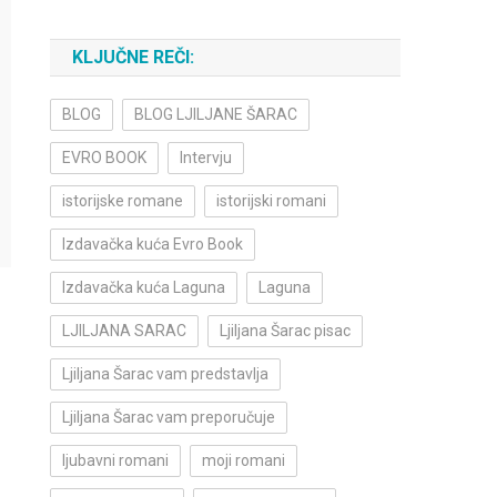
KLJUČNE REČI:
BLOG
BLOG LJILJANE ŠARAC
EVRO BOOK
Intervju
istorijske romane
istorijski romani
Izdavačka kuća Evro Book
Izdavačka kuća Laguna
Laguna
LJILJANA SARAC
Ljiljana Šarac pisac
Ljiljana Šarac vam predstavlja
Ljiljana Šarac vam preporučuje
ljubavni romani
moji romani