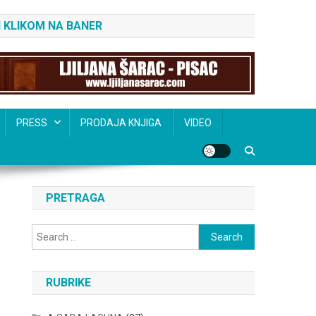
 KLIKOM NA BANER
PRESS
PRODAJA KNJIGA
VIDEO
PRETRAGA
Search
for:
RUBRIKE