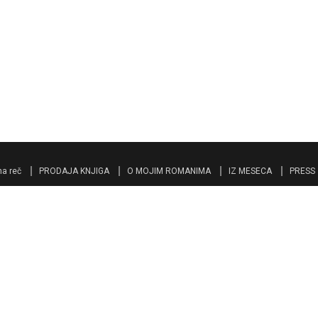
a reč
PRODAJA KNJIGA
O MOJIM ROMANIMA
IZ MESECA
PRESS