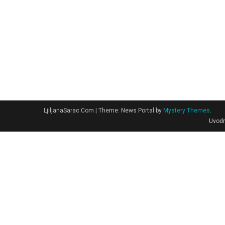
LjiljanaSarac.Com
|
Theme: News Portal by
Mystery Themes
.
Uvodn