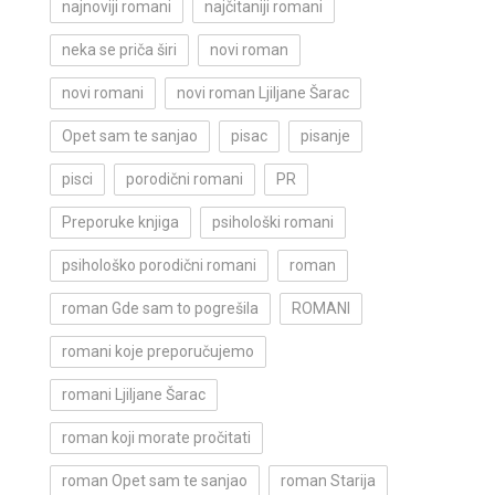
najnoviji romani
najčitaniji romani
neka se priča širi
novi roman
novi romani
novi roman Ljiljane Šarac
Opet sam te sanjao
pisac
pisanje
pisci
porodični romani
PR
Preporuke knjiga
psihološki romani
psihološko porodični romani
roman
roman Gde sam to pogrešila
ROMANI
romani koje preporučujemo
romani Ljiljane Šarac
roman koji morate pročitati
roman Opet sam te sanjao
roman Starija