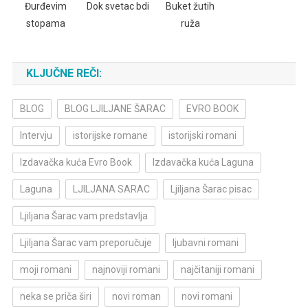
Đurđevim
Dok svetac bdi
Buket žutih
stopama
ruža
KLJUČNE REČI:
BLOG
BLOG LJILJANE ŠARAC
EVRO BOOK
Intervju
istorijske romane
istorijski romani
Izdavačka kuća Evro Book
Izdavačka kuća Laguna
Laguna
LJILJANA SARAC
Ljiljana Šarac pisac
Ljiljana Šarac vam predstavlja
Ljiljana Šarac vam preporučuje
ljubavni romani
moji romani
najnoviji romani
najčitaniji romani
neka se priča širi
novi roman
novi romani