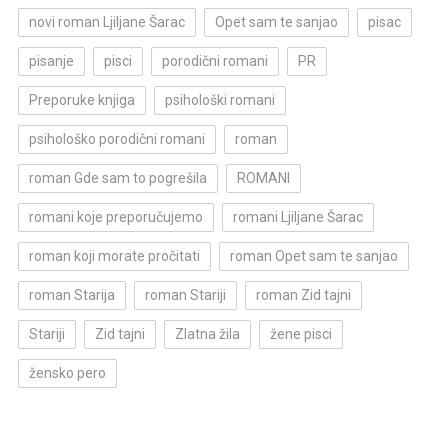
novi roman Ljiljane Šarac
Opet sam te sanjao
pisac
pisanje
pisci
porodični romani
PR
Preporuke knjiga
psihološki romani
psihološko porodični romani
roman
roman Gde sam to pogrešila
ROMANI
romani koje preporučujemo
romani Ljiljane Šarac
roman koji morate pročitati
roman Opet sam te sanjao
roman Starija
roman Stariji
roman Zid tajni
Stariji
Zid tajni
Zlatna žila
žene pisci
žensko pero