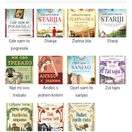
Gde sam to
Starija
Zlatna žila
Stariji
pogresila
Nije mi ovo
Anđeo s
Opet sam te
Zid tajni
trebalo
jednim krilom
sanjao