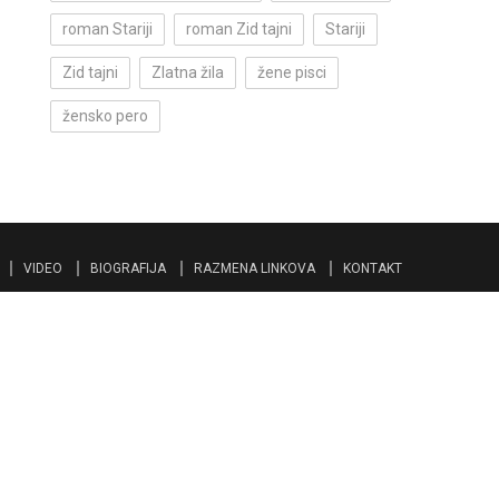
roman Stariji
roman Zid tajni
Stariji
Zid tajni
Zlatna žila
žene pisci
žensko pero
VIDEO
BIOGRAFIJA
RAZMENA LINKOVA
KONTAKT