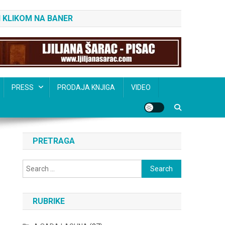
 KLIKOM NA BANER
PRESS
PRODAJA KNJIGA
VIDEO
PRETRAGA
Search
for:
RUBRIKE