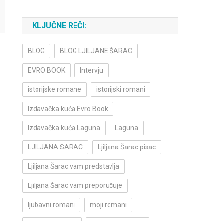
KLJUČNE REČI:
BLOG
BLOG LJILJANE ŠARAC
EVRO BOOK
Intervju
istorijske romane
istorijski romani
Izdavačka kuća Evro Book
Izdavačka kuća Laguna
Laguna
LJILJANA SARAC
Ljiljana Šarac pisac
Ljiljana Šarac vam predstavlja
Ljiljana Šarac vam preporučuje
ljubavni romani
moji romani