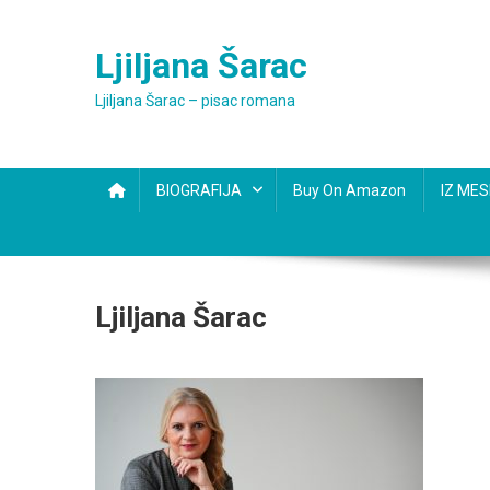
Skip
to
Ljiljana Šarac
content
Ljiljana Šarac – pisac romana
BIOGRAFIJA
Buy On Amazon
IZ ME
Ljiljana Šarac