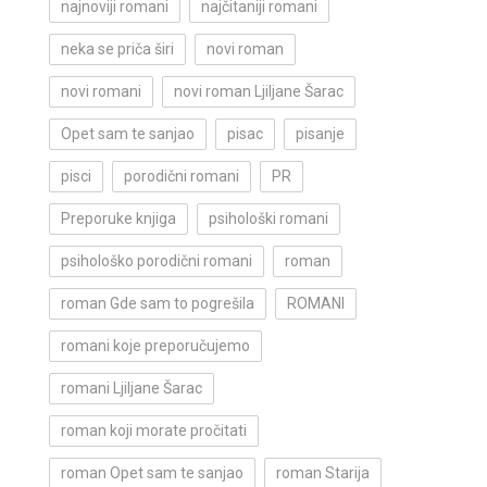
najnoviji romani
najčitaniji romani
neka se priča širi
novi roman
novi romani
novi roman Ljiljane Šarac
Opet sam te sanjao
pisac
pisanje
pisci
porodični romani
PR
Preporuke knjiga
psihološki romani
psihološko porodični romani
roman
roman Gde sam to pogrešila
ROMANI
romani koje preporučujemo
romani Ljiljane Šarac
roman koji morate pročitati
roman Opet sam te sanjao
roman Starija