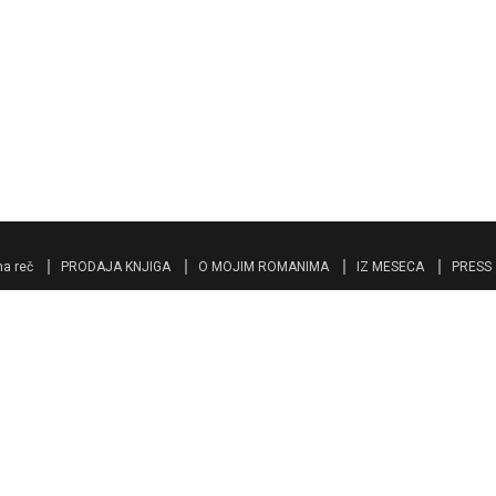
a reč
PRODAJA KNJIGA
O MOJIM ROMANIMA
IZ MESECA
PRESS