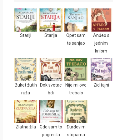
Stariji
Starija
Opet sam
Anđeo s
te sanjao
jednim
krilom
Buket žutih
Dok svetac
Nije mi ovo
Zid tajni
ruža
bdi
trebalo
Zlatna žila
Gde sam to
Đurđevim
pogresila
stopama