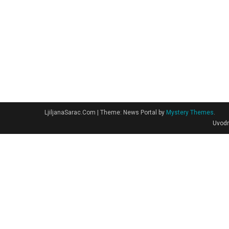
LjiljanaSarac.Com
|
Theme: News Portal by
Mystery Themes
.
Uvodn