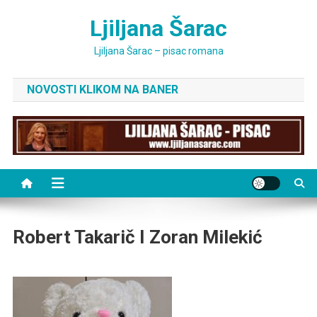
Skip
Ljiljana Šarac
to
content
Ljiljana Šarac – pisac romana
NOVOSTI KLIKOM NA BANER
Robert Takarič I Zoran Milekić