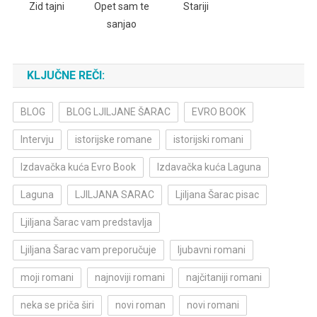
Zid tajni
Opet sam te
Stariji
sanjao
KLJUČNE REČI:
BLOG
BLOG LJILJANE ŠARAC
EVRO BOOK
Intervju
istorijske romane
istorijski romani
Izdavačka kuća Evro Book
Izdavačka kuća Laguna
Laguna
LJILJANA SARAC
Ljiljana Šarac pisac
Ljiljana Šarac vam predstavlja
Ljiljana Šarac vam preporučuje
ljubavni romani
moji romani
najnoviji romani
najčitaniji romani
neka se priča širi
novi roman
novi romani