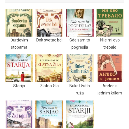
Đurđevim
Dok svetac bdi
Gde sam to
Nije mi ovo
stopama
pogresila
trebalo
Starija
Zlatna žila
Buket žutih
Anđeo s
ruža
jednim krilom