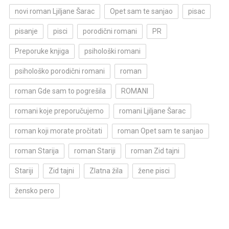
novi roman Ljiljane Šarac
Opet sam te sanjao
pisac
pisanje
pisci
porodični romani
PR
Preporuke knjiga
psihološki romani
psihološko porodični romani
roman
roman Gde sam to pogrešila
ROMANI
romani koje preporučujemo
romani Ljiljane Šarac
roman koji morate pročitati
roman Opet sam te sanjao
roman Starija
roman Stariji
roman Zid tajni
Stariji
Zid tajni
Zlatna žila
žene pisci
žensko pero