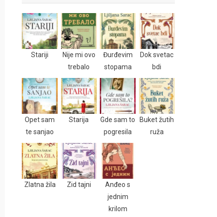
Stariji
Nije mi ovo
Đurđevim
Dok svetac
trebalo
stopama
bdi
Opet sam
Starija
Gde sam to
Buket žutih
te sanjao
pogresila
ruža
Zlatna žila
Zid tajni
Anđeo s
jednim
krilom