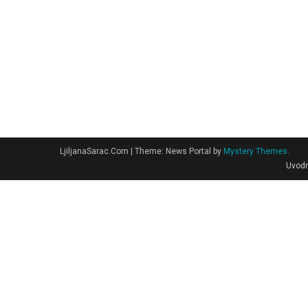
LjiljanaSarac.Com
|
Theme: News Portal by
Mystery Themes
.
Uvodn