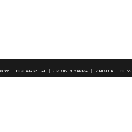
a reč
PRODAJA KNJIGA
O MOJIM ROMANIMA
IZ MESECA
PRESS