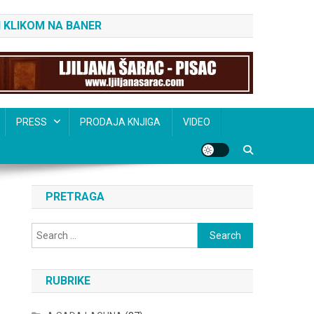
 KLIKOM NA BANER
PRESS
PRODAJA KNJIGA
VIDEO
PRETRAGA
Search
for:
RUBRIKE