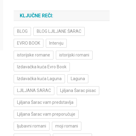
KLJUČNE REČI:
BLOG
BLOG LJILJANE ŠARAC
EVRO BOOK
Intervju
istorijske romane
istorijski romani
Izdavačka kuća Evro Book
Izdavačka kuća Laguna
Laguna
LJILJANA SARAC
Ljiljana Šarac pisac
Ljiljana Šarac vam predstavlja
Ljiljana Šarac vam preporučuje
ljubavni romani
moji romani