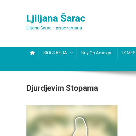
Skip
to
Ljiljana Šarac
content
Ljiljana Šarac – pisac romana
BIOGRAFIJA
Buy On Amazon
IZ ME
Djurdjevim Stopama