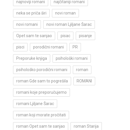
najnoviji romani
najčitaniji romani
neka se priča širi
novi roman
novi romani
novi roman Ljiljane Šarac
Opet sam te sanjao
pisac
pisanje
pisci
porodični romani
PR
Preporuke knjiga
psihološki romani
psihološko porodični romani
roman
roman Gde sam to pogrešila
ROMANI
romani koje preporučujemo
romani Ljiljane Šarac
roman koji morate pročitati
roman Opet sam te sanjao
roman Starija