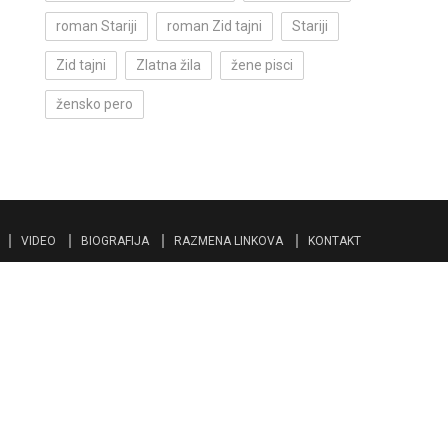
roman Stariji
roman Zid tajni
Stariji
Zid tajni
Zlatna žila
žene pisci
žensko pero
VIDEO
BIOGRAFIJA
RAZMENA LINKOVA
KONTAKT