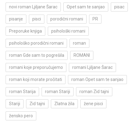
novi roman Ljiljane Šarac
Opet sam te sanjao
pisac
pisanje
pisci
porodični romani
PR
Preporuke knjiga
psihološki romani
psihološko porodični romani
roman
roman Gde sam to pogrešila
ROMANI
romani koje preporučujemo
romani Ljiljane Šarac
roman koji morate pročitati
roman Opet sam te sanjao
roman Starija
roman Stariji
roman Zid tajni
Stariji
Zid tajni
Zlatna žila
žene pisci
žensko pero