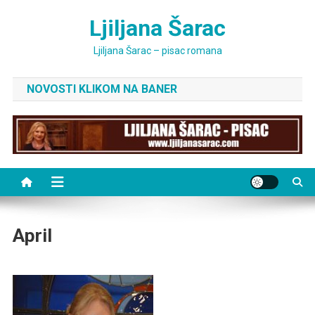
Skip
Ljiljana Šarac
to
content
Ljiljana Šarac – pisac romana
NOVOSTI KLIKOM NA BANER
April