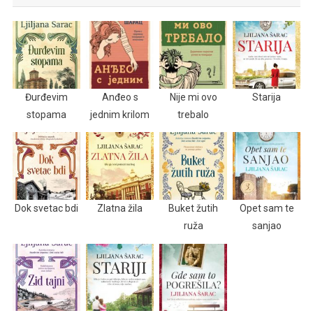
Đurđevim
Anđeo s
Nije mi ovo
Starija
stopama
jednim krilom
trebalo
Dok svetac bdi
Zlatna žila
Buket žutih
Opet sam te
ruža
sanjao