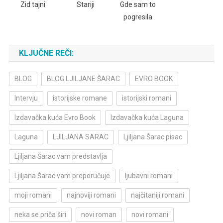
Zid tajni
Stariji
Gde sam to
pogresila
KLJUČNE REČI:
BLOG
BLOG LJILJANE ŠARAC
EVRO BOOK
Intervju
istorijske romane
istorijski romani
Izdavačka kuća Evro Book
Izdavačka kuća Laguna
Laguna
LJILJANA SARAC
Ljiljana Šarac pisac
Ljiljana Šarac vam predstavlja
Ljiljana Šarac vam preporučuje
ljubavni romani
moji romani
najnoviji romani
najčitaniji romani
neka se priča širi
novi roman
novi romani